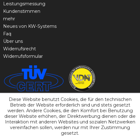
Leistungsmessung
Kundenstimmen
mehr
Neues von KW-Systems
Faq
Über uns
Widerrufsrecht
Widerrufsformular
Diese Website benutzt Cookies, die für den technischen
Betrieb der Website erforderlich sind und stets gesetzt
werden. Andere Cookies, die den Komfort bei Benutzung
dieser Website erhöhen, der Direktwerbung dienen oder die
Interaktion mit anderen Websites und sozialen Netzwerken
vereinfachen sollen, werden nur mit Ihrer Zustimmung
gesetzt.