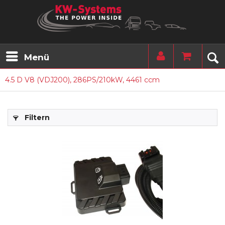
Menü
4.5 D V8 (VDJ200), 286PS/210kW, 4461 ccm
Filtern