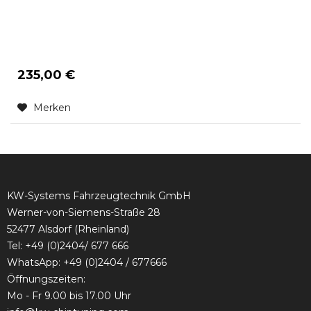
235,00 €
Merken
KW-Systems Fahrzeugtechnik GmbH
Werner-von-Siemens-Straße 28
52477 Alsdorf (Rheinland)
Tel:
+49 (0)2404/ 677 666
WhatsApp: +49 (0)2404 / 677666
Öffnungszeiten:
Mo - Fr 9.00 bis 17.00 Uhr