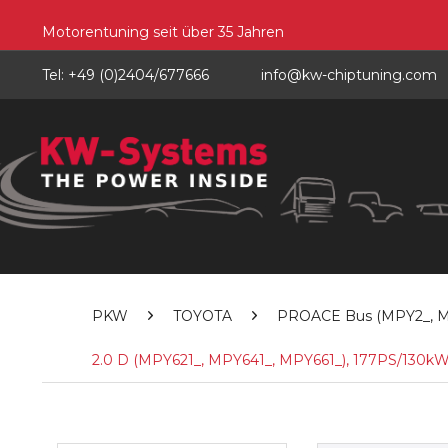
Motorentuning seit über 35 Jahren
Tel: +49 (0)2404/677666
info@kw-chiptuning.com
PKW
TOYOTA
PROACE Bus (MPY2_, MPY
2.0 D (MPY621_, MPY641_, MPY661_), 177PS/130kW