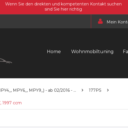
Wenn Sie den direkten und kompetenten Kontakt suchen
sind Sie hier richtig
Mein Kont
Home
Wohnmobiltuning
F
4_, MPY6_, MPY9_) - ab 02/2016 - ...
177PS
, 1997 ccm