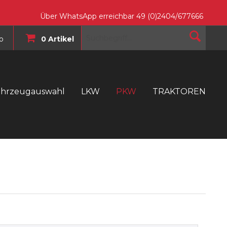
Über WhatsApp erreichbar 49 (0)2404/677666
o
0 Artikel
ahrzeugauswahl
LKW
PKW
TRAKTOREN
T