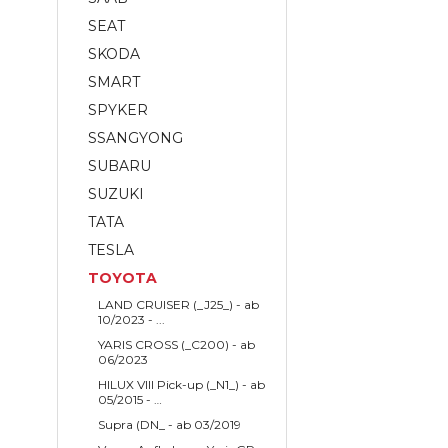
SEAT
SKODA
SMART
SPYKER
SSANGYONG
SUBARU
SUZUKI
TATA
TESLA
TOYOTA
LAND CRUISER (_J25_) - ab
10/2023 - ...
YARIS CROSS (_C200) - ab
06/2023
HILUX VIII Pick-up (_N1_) - ab
05/2015 - …
Supra (DN_ - ab 03/2019