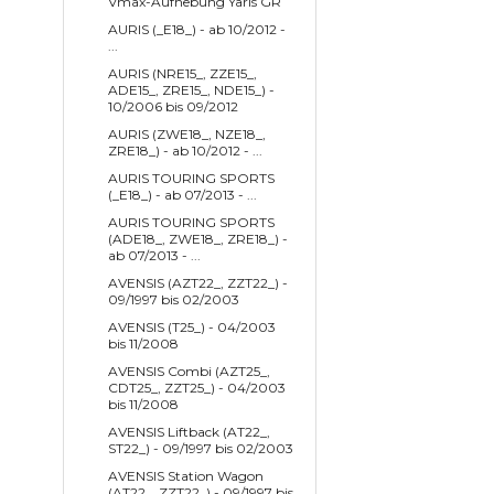
Vmax-Aufhebung Yaris GR
AURIS (_E18_) - ab 10/2012 -
...
AURIS (NRE15_, ZZE15_,
ADE15_, ZRE15_, NDE15_) -
10/2006 bis 09/2012
AURIS (ZWE18_, NZE18_,
ZRE18_) - ab 10/2012 - ...
AURIS TOURING SPORTS
(_E18_) - ab 07/2013 - ...
AURIS TOURING SPORTS
(ADE18_, ZWE18_, ZRE18_) -
ab 07/2013 - ...
AVENSIS (AZT22_, ZZT22_) -
09/1997 bis 02/2003
AVENSIS (T25_) - 04/2003
bis 11/2008
AVENSIS Combi (AZT25_,
CDT25_, ZZT25_) - 04/2003
bis 11/2008
AVENSIS Liftback (AT22_,
ST22_) - 09/1997 bis 02/2003
AVENSIS Station Wagon
(AT22_, ZZT22_) - 09/1997 bis