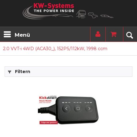
Menü
2.0 VVT-i 4WD (ACA30_), 152PS/112kW, 1998 ccm
Filtern