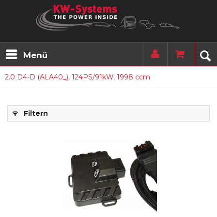
Menü
2.0 D4-D (ALA40_), 124PS/91kW, 1998 ccm
Filtern