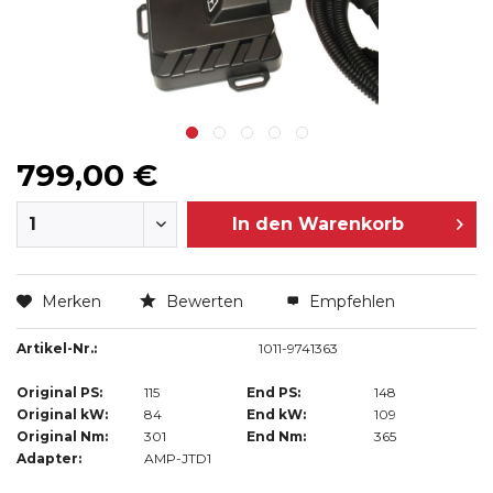
799,00 €
In den
Warenkorb
Merken
Bewerten
Empfehlen
Artikel-Nr.:
1011-9741363
Original PS:
115
End PS:
148
Original kW:
84
End kW:
109
Original Nm:
301
End Nm:
365
Adapter:
AMP-JTD1