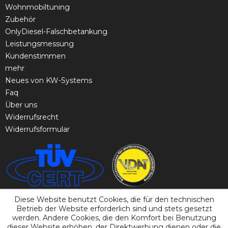
Wohnmobiltuning
Zubehör
OnlyDiesel-Falschbetankung
Leistungsmessung
Kundenstimmen
mehr
Neues von KW-Systems
Faq
Über uns
Widerrufsrecht
Widerrufsformular
Diese Website benutzt Cookies, die für den technischen
Betrieb der Website erforderlich sind und stets gesetzt
werden. Andere Cookies, die den Komfort bei Benutzung
dieser Website erhöhen, der Direktwerbung dienen oder die