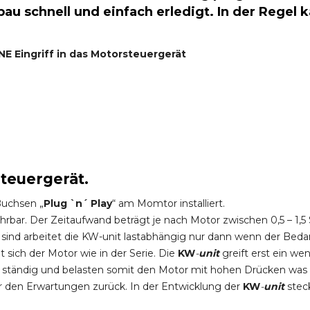
au schnell und einfach erledigt. In der Regel 
NE
Eingriff in das Motorsteuergerät
steuergerät.
Buchsen „
Plug `n´ Play
“ am Momtor installiert.
hrbar. Der Zeitaufwand beträgt je nach Motor zwischen 0,5 – 1
ind arbeitet die KW-unit lastabhängig nur dann wenn der Bedar
sich der Motor wie in der Serie. Die
KW
-
unit
greift erst ein 
n ständig und belasten somit den Motor mit hohen Drücken wa
er den Erwartungen zurück. In der Entwicklung der
KW
-
unit
stec