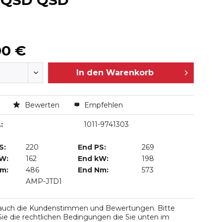
e QSD QSD
00 €
In den
Warenkorb
n
Bewerten
Empfehlen
:
1011-9741303
S:
220
End PS:
269
kW:
162
End kW:
198
Nm:
486
End Nm:
573
AMP-JTD1
 auch die Kundenstimmen und Bewertungen. Bitte
ie die rechtlichen Bedingungen die Sie unten im