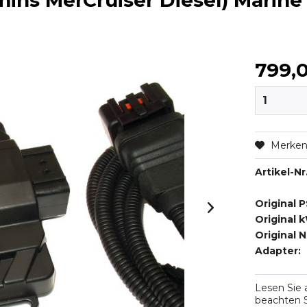
ins MerCruiser Diesel) Marin
799,
Merke
Artikel-Nr.
Original P
Original 
Original 
Adapter:
Lesen Sie
beachten S