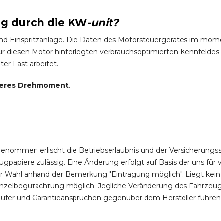
ng durch die
KW
-
unit?
und Einspritzanlage. Die Daten des Motorsteuergerätes im mo
 diesen Motor hinterlegten verbrauchsoptimierten Kennfeldes g
ter Last arbeitet.
eres Drehmoment
.
enommen erlischt die Betriebserlaubnis und der Versicherungss
apiere zulässig. Eine Änderung erfolgt auf Basis der uns für v
rer Wahl anhand der Bemerkung "Eintragung möglich". Liegt kein
Einzelbegutachtung möglich. Jegliche Veränderung des Fahrzeu
fer und Garantieansprüchen gegenüber dem Hersteller führen