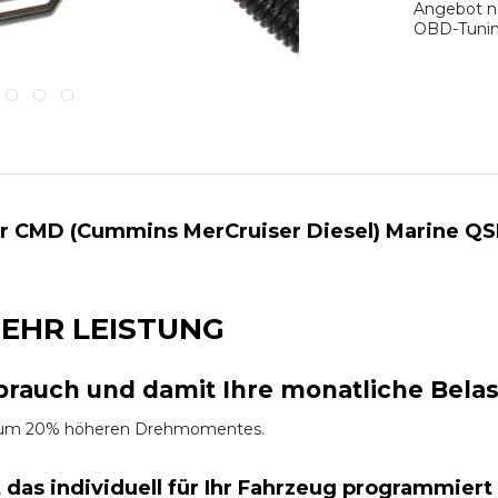
Angebot na
OBD-Tuning
ür CMD (Cummins MerCruiser Diesel) Marine Q
EHR LEISTUNG
brauch und damit Ihre monatliche Bela
es um 20% höheren Drehmomentes.
t das
individuell für Ihr Fahrzeug programmiert