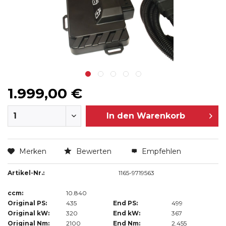
1.999,00 €
In den
Warenkorb
Merken
Bewerten
Empfehlen
Artikel-Nr.:
1165-9719563
ccm:
10.840
Original PS:
435
End PS:
499
Original kW:
320
End kW:
367
Original Nm:
2100
End Nm:
2.455