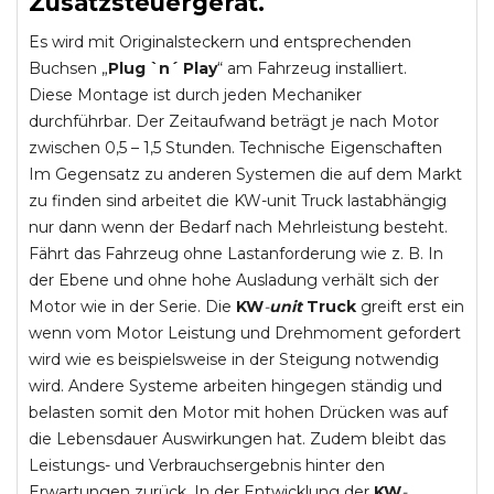
Zusatzsteuergerät.
Es wird mit Originalsteckern und entsprechenden
Buchsen „
Plug `n´ Play
“ am Fahrzeug installiert.
Diese Montage ist durch jeden Mechaniker
durchführbar. Der Zeitaufwand beträgt je nach Motor
zwischen 0,5 – 1,5 Stunden. Technische Eigenschaften
Im Gegensatz zu anderen Systemen die auf dem Markt
zu finden sind arbeitet die KW-unit Truck lastabhängig
nur dann wenn der Bedarf nach Mehrleistung besteht.
Fährt das Fahrzeug ohne Lastanforderung wie z. B. In
der Ebene und ohne hohe Ausladung verhält sich der
Motor wie in der Serie. Die
KW
-
unit
Truck
greift erst ein
wenn vom Motor Leistung und Drehmoment gefordert
wird wie es beispielsweise in der Steigung notwendig
wird. Andere Systeme arbeiten hingegen ständig und
belasten somit den Motor mit hohen Drücken was auf
die Lebensdauer Auswirkungen hat. Zudem bleibt das
Leistungs- und Verbrauchsergebnis hinter den
Erwartungen zurück. In der Entwicklung der
KW
-