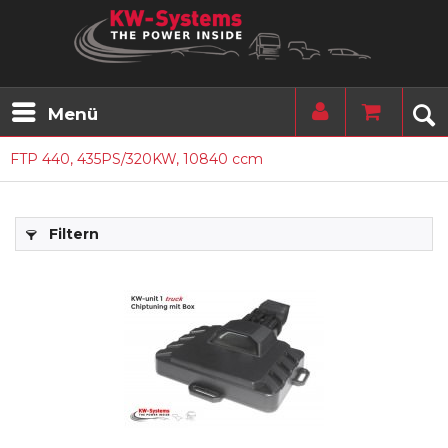
Menü
FTP 440, 435PS/320KW, 10840 ccm
Filtern