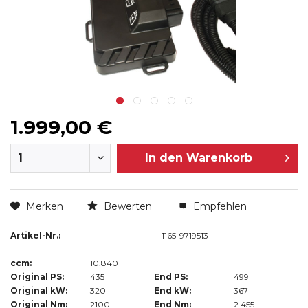
1.999,00 €
In den
Warenkorb
Merken
Bewerten
Empfehlen
Artikel-Nr.:
1165-9719513
ccm:
10.840
Original PS:
435
End PS:
499
Original kW:
320
End kW:
367
Original Nm:
2100
End Nm:
2.455