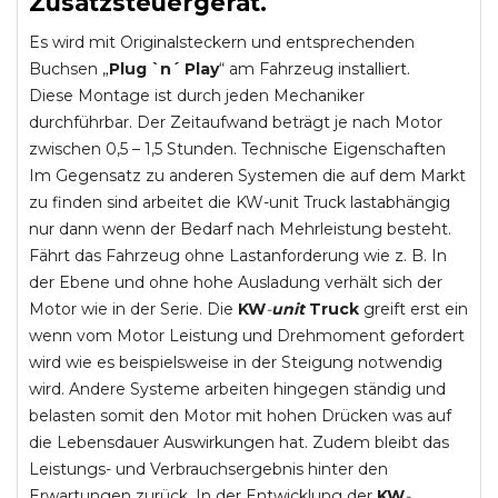
Zusatzsteuergerät.
Es wird mit Originalsteckern und entsprechenden
Buchsen „
Plug `n´ Play
“ am Fahrzeug installiert.
Diese Montage ist durch jeden Mechaniker
durchführbar. Der Zeitaufwand beträgt je nach Motor
zwischen 0,5 – 1,5 Stunden. Technische Eigenschaften
Im Gegensatz zu anderen Systemen die auf dem Markt
zu finden sind arbeitet die KW-unit Truck lastabhängig
nur dann wenn der Bedarf nach Mehrleistung besteht.
Fährt das Fahrzeug ohne Lastanforderung wie z. B. In
der Ebene und ohne hohe Ausladung verhält sich der
Motor wie in der Serie. Die
KW
-
unit
Truck
greift erst ein
wenn vom Motor Leistung und Drehmoment gefordert
wird wie es beispielsweise in der Steigung notwendig
wird. Andere Systeme arbeiten hingegen ständig und
belasten somit den Motor mit hohen Drücken was auf
die Lebensdauer Auswirkungen hat. Zudem bleibt das
Leistungs- und Verbrauchsergebnis hinter den
Erwartungen zurück. In der Entwicklung der
KW
-