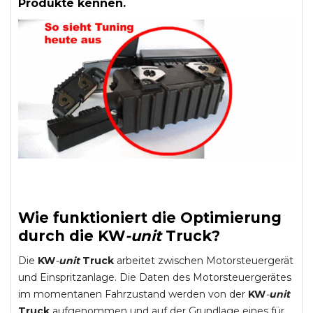
Produkte kennen.
Wie funktioniert die Optimierung
durch die
KW
-
unit
Truck
?
Die
KW
-
unit
Truck
arbeitet zwischen Motorsteuergerät
und Einspritzanlage. Die Daten des Motorsteuergerätes
im momentanen Fahrzustand werden von der
KW
-
unit
Truck
aufgenommen und auf der Grundlage eines für