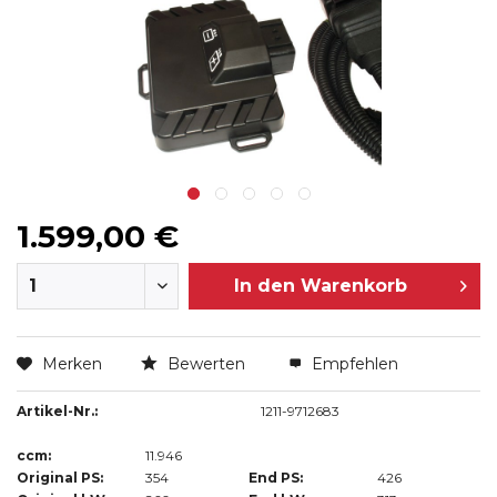
1.599,00 €
In den
Warenkorb
Merken
Bewerten
Empfehlen
Artikel-Nr.:
1211-9712683
ccm:
11.946
Original PS:
354
End PS:
426