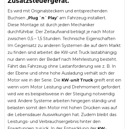
Zusatzsteuergerät.
Es wird mit Originalsteckern und entsprechenden
Buchsen „
Plug `n´ Play
“ am Fahrzeug installiert.
Diese Montage ist durch jeden Mechaniker
durchführbar. Der Zeitaufwand beträgt je nach Motor
zwischen 0,5 – 1,5 Stunden. Technische Eigenschaften
Im Gegensatz zu anderen Systemen die auf dem Markt
zu finden sind arbeitet die KW-unit Truck lastabhängig
nur dann wenn der Bedarf nach Mehrleistung besteht.
Fährt das Fahrzeug ohne Lastanforderung wie z. B. In
der Ebene und ohne hohe Ausladung verhält sich der
Motor wie in der Serie. Die
KW
-
unit
Truck
greift erst ein
wenn vom Motor Leistung und Drehmoment gefordert
wird wie es beispielsweise in der Steigung notwendig
wird. Andere Systeme arbeiten hingegen ständig und
belasten somit den Motor mit hohen Drücken was auf
die Lebensdauer Auswirkungen hat. Zudem bleibt das
Leistungs- und Verbrauchsergebnis hinter den
Erwartungen zurück. In der Entwicklung der
KW
-