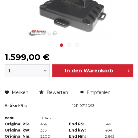
1.599,00 €
In den
Warenkorb
Merken
Bewerten
Empfehlen
Artikel-Nr.:
1211-9712093
ccm:
11.946
Original PS:
456
End PS:
549
Original kW:
335
End kW:
404
Original Nm:
2200
End Nm:
2.645