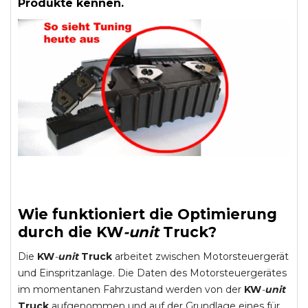
Produkte kennen.
Wie funktioniert die Optimierung
durch die
KW
-
unit
Truck
?
Die
KW
-
unit
Truck
arbeitet zwischen Motorsteuergerät
und Einspritzanlage. Die Daten des Motorsteuergerätes
im momentanen Fahrzustand werden von der
KW
-
unit
Truck
aufgenommen und auf der Grundlage eines für