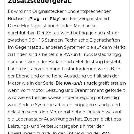
Zusatzsteuergerät.
Es wird mit Originalsteckern und entsprechenden
Buchsen „
Plug `n´ Play
“ am Fahrzeug installiert.
Diese Montage ist durch jeden Mechaniker
durchführbar. Der Zeitaufwand beträgt je nach Motor
zwischen 0,5 – 1,5 Stunden. Technische Eigenschaften
Im Gegensatz zu anderen Systemen die auf dem Markt
zu finden sind arbeitet die KW-unit Truck lastabhängig
nur dann wenn der Bedarf nach Mehrleistung besteht.
Fährt das Fahrzeug ohne Lastanforderung wie z. B. In
der Ebene und ohne hohe Ausladung verhält sich der
Motor wie in der Serie. Die
KW
-
unit
Truck
greift erst ein
wenn vom Motor Leistung und Drehmoment gefordert
wird wie es beispielsweise in der Steigung notwendig
wird. Andere Systeme arbeiten hingegen ständig und
belasten somit den Motor mit hohen Drücken was auf
die Lebensdauer Auswirkungen hat. Zudem bleibt das
Leistungs- und Verbrauchsergebnis hinter den
Erwartungen zurück. In der Entwicklung der
KW
-