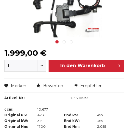
1.999,00 €
In den
Warenkorb
Merken
Bewerten
Empfehlen
Artikel-Nr.:
1165-9710583
ccm:
10.677
Original PS:
428
End PS:
497
Original kW:
315
End kW:
365
Original Nm:
1700
End Nm:
2.055