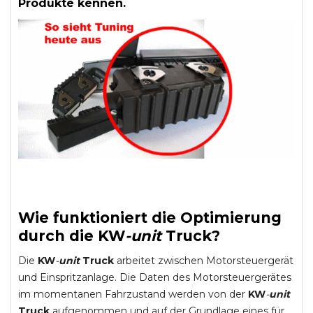
Produkte kennen.
Wie funktioniert die Optimierung
durch die
KW
-
unit
Truck
?
Die
KW
-
unit
Truck
arbeitet zwischen Motorsteuergerät
und Einspritzanlage. Die Daten des Motorsteuergerätes
im momentanen Fahrzustand werden von der
KW
-
unit
Truck
aufgenommen und auf der Grundlage eines für