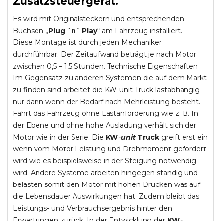
Zusatzsteuergerät.
Es wird mit Originalsteckern und entsprechenden
Buchsen „
Plug `n´ Play
“ am Fahrzeug installiert.
Diese Montage ist durch jeden Mechaniker
durchführbar. Der Zeitaufwand beträgt je nach Motor
zwischen 0,5 – 1,5 Stunden. Technische Eigenschaften
Im Gegensatz zu anderen Systemen die auf dem Markt
zu finden sind arbeitet die KW-unit Truck lastabhängig
nur dann wenn der Bedarf nach Mehrleistung besteht.
Fährt das Fahrzeug ohne Lastanforderung wie z. B. In
der Ebene und ohne hohe Ausladung verhält sich der
Motor wie in der Serie. Die
KW
-
unit
Truck
greift erst ein
wenn vom Motor Leistung und Drehmoment gefordert
wird wie es beispielsweise in der Steigung notwendig
wird. Andere Systeme arbeiten hingegen ständig und
belasten somit den Motor mit hohen Drücken was auf
die Lebensdauer Auswirkungen hat. Zudem bleibt das
Leistungs- und Verbrauchsergebnis hinter den
Erwartungen zurück. In der Entwicklung der
KW
-