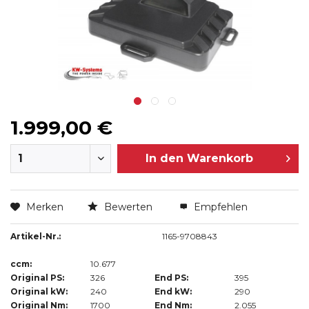
1.999,00 €
In den
Warenkorb
Merken
Bewerten
Empfehlen
Artikel-Nr.:
1165-9708843
ccm:
10.677
Original PS:
326
End PS:
395
Original kW:
240
End kW:
290
Original Nm:
1700
End Nm:
2.055