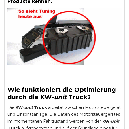
Produkte kennen.
Wie funktioniert die Optimierung
durch die
KW
-
unit
Truck
?
Die
KW
-
unit
Truck
arbeitet zwischen Motorsteuergerät
und Einspritzanlage. Die Daten des Motorsteuergerätes
im momentanen Fahrzustand werden von der
KW
-
unit
Truck
aufgenommen und auf der Grundlage eines für