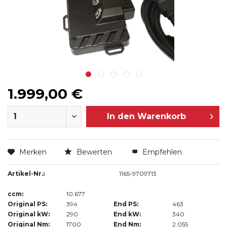
1.999,00 €
In den
Warenkorb
Merken
Bewerten
Empfehlen
Artikel-Nr.:
1165-9709713
ccm:
10.677
Original PS:
394
End PS:
463
Original kW:
290
End kW:
340
Original Nm:
1700
End Nm:
2.055