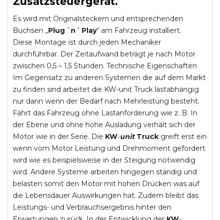
Zusatzsteuergerät.
Es wird mit Originalsteckern und entsprechenden
Buchsen „
Plug `n´ Play
“ am Fahrzeug installiert.
Diese Montage ist durch jeden Mechaniker
durchführbar. Der Zeitaufwand beträgt je nach Motor
zwischen 0,5 – 1,5 Stunden. Technische Eigenschaften
Im Gegensatz zu anderen Systemen die auf dem Markt
zu finden sind arbeitet die KW-unit Truck lastabhängig
nur dann wenn der Bedarf nach Mehrleistung besteht.
Fährt das Fahrzeug ohne Lastanforderung wie z. B. In
der Ebene und ohne hohe Ausladung verhält sich der
Motor wie in der Serie. Die
KW
-
unit
Truck
greift erst ein
wenn vom Motor Leistung und Drehmoment gefordert
wird wie es beispielsweise in der Steigung notwendig
wird. Andere Systeme arbeiten hingegen ständig und
belasten somit den Motor mit hohen Drücken was auf
die Lebensdauer Auswirkungen hat. Zudem bleibt das
Leistungs- und Verbrauchsergebnis hinter den
Erwartungen zurück. In der Entwicklung der
KW
-