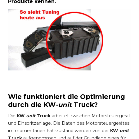
Produkte kennen.
Wie funktioniert die Optimierung
durch die
KW
-
unit
Truck
?
Die
KW
-
unit
Truck
arbeitet zwischen Motorsteuergerät
und Einspritzanlage. Die Daten des Motorsteuergerätes
im momentanen Fahrzustand werden von der
KW
-
unit
Truck
aufgenommen und auf der Grundlage eines für