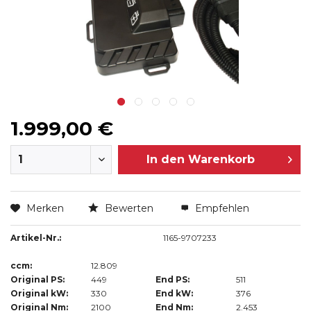
1.999,00 €
In den
Warenkorb
Merken
Bewerten
Empfehlen
Artikel-Nr.:
1165-9707233
ccm:
12.809
Original PS:
449
End PS:
511
Original kW:
330
End kW:
376
Original Nm:
2100
End Nm:
2.453