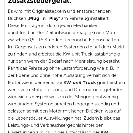
Zusatzsteuergerät.
Es wird mit Originalsteckern und entsprechenden
Buchsen „
Plug `n´ Play
“ am Fahrzeug installiert.
Diese Montage ist durch jeden Mechaniker
durchführbar. Der Zeitaufwand beträgt je nach Motor
zwischen 0,5 – 1,5 Stunden. Technische Eigenschaften
Im Gegensatz zu anderen Systemen die auf dem Markt
zu finden sind arbeitet die KW-unit Truck lastabhängig
nur dann wenn der Bedarf nach Mehrleistung besteht.
Fährt das Fahrzeug ohne Lastanforderung wie z. B. In
der Ebene und ohne hohe Ausladung verhält sich der
Motor wie in der Serie. Die
KW
-
unit
Truck
greift erst ein
wenn vom Motor Leistung und Drehmoment gefordert
wird wie es beispielsweise in der Steigung notwendig
wird. Andere Systeme arbeiten hingegen ständig und
belasten somit den Motor mit hohen Drücken was auf
die Lebensdauer Auswirkungen hat. Zudem bleibt das
Leistungs- und Verbrauchsergebnis hinter den
Erwartungen zurück. In der Entwicklung der
KW
-