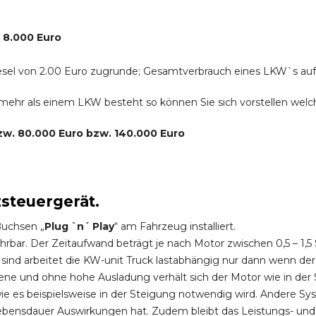
. 8.000 Euro
r Diesel von 2.00 Euro zugrunde; Gesamtverbrauch eines LKW`s au
s mehr als einem LKW besteht so können Sie sich vorstellen we
bzw. 80.000 Euro bzw. 140.000 Euro
zsteuergerät.
Buchsen „
Plug `n´ Play
“ am Fahrzeug installiert.
hrbar. Der Zeitaufwand beträgt je nach Motor zwischen 0,5 – 1
ind arbeitet die KW-unit Truck lastabhängig nur dann wenn der
ene und ohne hohe Ausladung verhält sich der Motor wie in der 
 es beispielsweise in der Steigung notwendig wird. Andere Sy
ebensdauer Auswirkungen hat. Zudem bleibt das Leistungs- und