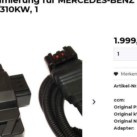
timierung für MERCEDES-BENZ
/310KW, 1
1.999
Merke
Artikel-Nr.
ccm:
Original P
Original 
Original 
Adapter: