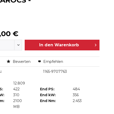
 AROCS -
,00 €
In den
Warenkorb
n
Bewerten
Empfehlen
:
1165-9707763
12.809
S:
422
End PS:
484
kW:
310
End kW:
356
Nm:
2100
End Nm:
2.453
MB