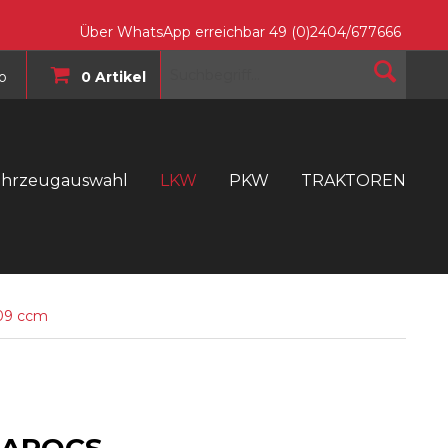
Über WhatsApp erreichbar 49 (0)2404/677666
o
0 Artikel
ahrzeugauswahl
LKW
PKW
TRAKTOREN
T
809 ccm