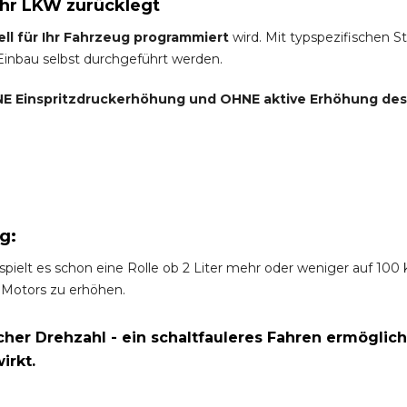
Ihr LKW zurücklegt
ell für Ihr Fahrzeug programmiert
wird. Mit typspezifischen S
 Einbau selbst durchgeführt werden.
E Einspritzdruckerhöhung und
OHNE
aktive Erhöhung de
g:
spielt es schon eine Rolle ob 2 Liter mehr oder weniger auf 10
 Motors zu erhöhen.
er Drehzahl - ein schaltfauleres Fahren ermöglich
irkt.