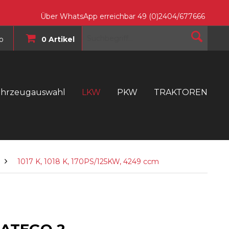
Über WhatsApp erreichbar 49 (0)2404/677666
o
0 Artikel
ahrzeugauswahl
LKW
PKW
TRAKTOREN
T
1017 K, 1018 K, 170PS/125KW, 4249 ccm