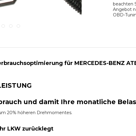
beachten S
Angebot na
OBD-Tuning
rbrauchsoptimierung für MERCEDES-BENZ ATEGO 2
LEISTUNG
brauch und damit Ihre monatliche Bela
es um 20% höheren Drehmomentes.
Ihr LKW zurücklegt