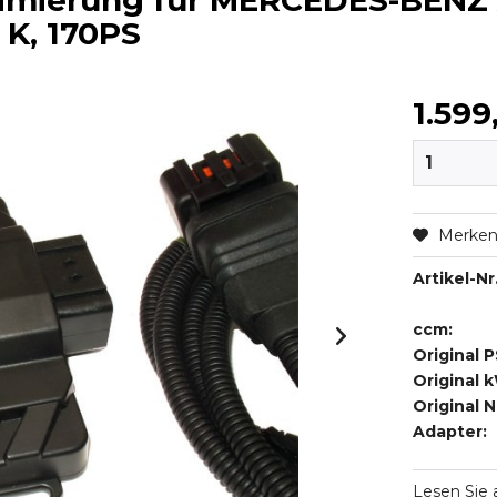
timierung für MERCEDES-BENZ
8 K, 170PS
1.599
Merke
Artikel-Nr.
ccm:
Original P
Original 
Original 
Adapter:
Lesen Sie