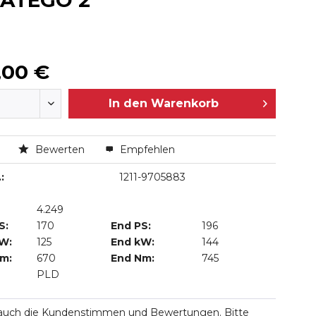
 ATEGO 2
,00 €
In den
Warenkorb
n
Bewerten
Empfehlen
:
1211-9705883
4.249
S:
170
End PS:
196
kW:
125
End kW:
144
Nm:
670
End Nm:
745
PLD
 auch die Kundenstimmen und Bewertungen. Bitte