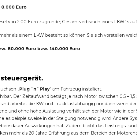
. 8.000 Euro
r Diesel von 2.00 Euro zugrunde; Gesamtverbrauch eines LKW`s au
s mehr als einem LKW besteht so können Sie sich vorstellen we
bzw. 80.000 Euro bzw. 140.000 Euro
zsteuergerät.
Buchsen „
Plug `n´ Play
“ am Fahrzeug installiert.
hrbar. Der Zeitaufwand beträgt je nach Motor zwischen 0,5 – 1
ind arbeitet die KW-unit Truck lastabhängig nur dann wenn der
ene und ohne hohe Ausladung verhält sich der Motor wie in der 
 es beispielsweise in der Steigung notwendig wird. Andere Sy
ebensdauer Auswirkungen hat. Zudem bleibt das Leistungs- und
ken mehr als 20 Jahre Erfahrung aus dem Bereich der Motoren