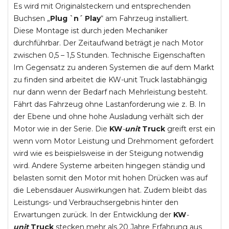
Es wird mit Originalsteckern und entsprechenden
Buchsen „
Plug `n´ Play
“ am Fahrzeug installiert.
Diese Montage ist durch jeden Mechaniker
durchführbar. Der Zeitaufwand beträgt je nach Motor
zwischen 0,5 – 1,5 Stunden. Technische Eigenschaften
Im Gegensatz zu anderen Systemen die auf dem Markt
zu finden sind arbeitet die KW-unit Truck lastabhängig
nur dann wenn der Bedarf nach Mehrleistung besteht.
Fährt das Fahrzeug ohne Lastanforderung wie z. B. In
der Ebene und ohne hohe Ausladung verhält sich der
Motor wie in der Serie. Die
KW
-
unit
Truck
greift erst ein
wenn vom Motor Leistung und Drehmoment gefordert
wird wie es beispielsweise in der Steigung notwendig
wird. Andere Systeme arbeiten hingegen ständig und
belasten somit den Motor mit hohen Drücken was auf
die Lebensdauer Auswirkungen hat. Zudem bleibt das
Leistungs- und Verbrauchsergebnis hinter den
Erwartungen zurück. In der Entwicklung der
KW
-
unit
Truck
stecken mehr als 20 Jahre Erfahrung aus