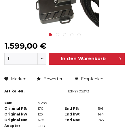
1.599,00 €
In den
Warenkorb
Merken
Bewerten
Empfehlen
Artikel-Nr.:
1211-9705873
ccm:
4.249
Original PS:
170
End PS:
196
Original kW:
125
End kW:
144
Original Nm:
670
End Nm:
745
Adapter:
PLD