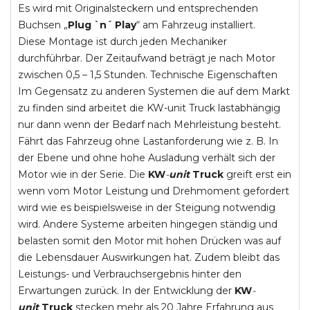
Es wird mit Originalsteckern und entsprechenden
Buchsen „
Plug `n´ Play
“ am Fahrzeug installiert.
Diese Montage ist durch jeden Mechaniker
durchführbar. Der Zeitaufwand beträgt je nach Motor
zwischen 0,5 – 1,5 Stunden. Technische Eigenschaften
Im Gegensatz zu anderen Systemen die auf dem Markt
zu finden sind arbeitet die KW-unit Truck lastabhängig
nur dann wenn der Bedarf nach Mehrleistung besteht.
Fährt das Fahrzeug ohne Lastanforderung wie z. B. In
der Ebene und ohne hohe Ausladung verhält sich der
Motor wie in der Serie. Die
KW
-
unit
Truck
greift erst ein
wenn vom Motor Leistung und Drehmoment gefordert
wird wie es beispielsweise in der Steigung notwendig
wird. Andere Systeme arbeiten hingegen ständig und
belasten somit den Motor mit hohen Drücken was auf
die Lebensdauer Auswirkungen hat. Zudem bleibt das
Leistungs- und Verbrauchsergebnis hinter den
Erwartungen zurück. In der Entwicklung der
KW
-
unit
Truck
stecken mehr als 20 Jahre Erfahrung aus