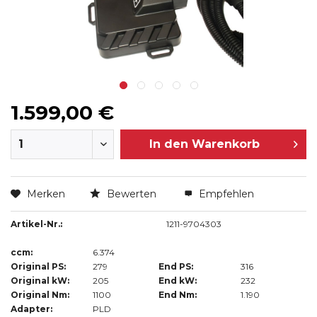
1.599,00 €
In den
Warenkorb
Merken
Bewerten
Empfehlen
Artikel-Nr.:
1211-9704303
ccm:
6.374
Original PS:
279
End PS:
316
Original kW:
205
End kW:
232
Original Nm:
1100
End Nm:
1.190
Adapter:
PLD