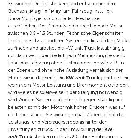
Es wird mit Originalsteckern und entsprechenden
Buchsen „
Plug `n´ Play
“ am Fahrzeug installiert.
Diese Montage ist durch jeden Mechaniker
durchführbar. Der Zeitaufwand beträgt je nach Motor
zwischen 0,5 – 1,5 Stunden. Technische Eigenschaften
Im Gegensatz zu anderen Systemen die auf dem Markt
zu finden sind arbeitet die KW-unit Truck lastabhängig
nur dann wenn der Bedarf nach Mehrleistung besteht.
Fährt das Fahrzeug ohne Lastanforderung wie z. B. In
der Ebene und ohne hohe Ausladung verhält sich der
Motor wie in der Serie. Die
KW
-
unit
Truck
greift erst ein
wenn vom Motor Leistung und Drehmoment gefordert
wird wie es beispielsweise in der Steigung notwendig
wird. Andere Systeme arbeiten hingegen ständig und
belasten somit den Motor mit hohen Drücken was auf
die Lebensdauer Auswirkungen hat. Zudem bleibt das
Leistungs- und Verbrauchsergebnis hinter den
Erwartungen zurück. In der Entwicklung der
KW
-
unit
Truck
stecken mehr als 20 Jahre Erfahrung aus