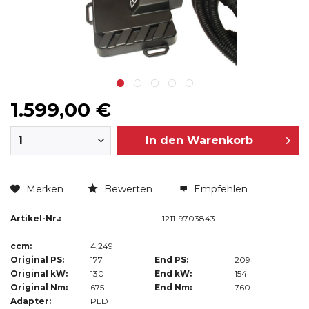
1.599,00 €
In den
Warenkorb
Merken
Bewerten
Empfehlen
Artikel-Nr.:
1211-9703843
ccm:
4.249
Original PS:
177
End PS:
209
Original kW:
130
End kW:
154
Original Nm:
675
End Nm:
760
Adapter:
PLD