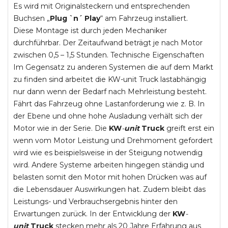
Es wird mit Originalsteckern und entsprechenden
Buchsen „
Plug `n´ Play
“ am Fahrzeug installiert.
Diese Montage ist durch jeden Mechaniker
durchführbar. Der Zeitaufwand beträgt je nach Motor
zwischen 0,5 – 1,5 Stunden. Technische Eigenschaften
Im Gegensatz zu anderen Systemen die auf dem Markt
zu finden sind arbeitet die KW-unit Truck lastabhängig
nur dann wenn der Bedarf nach Mehrleistung besteht.
Fährt das Fahrzeug ohne Lastanforderung wie z. B. In
der Ebene und ohne hohe Ausladung verhält sich der
Motor wie in der Serie. Die
KW
-
unit
Truck
greift erst ein
wenn vom Motor Leistung und Drehmoment gefordert
wird wie es beispielsweise in der Steigung notwendig
wird. Andere Systeme arbeiten hingegen ständig und
belasten somit den Motor mit hohen Drücken was auf
die Lebensdauer Auswirkungen hat. Zudem bleibt das
Leistungs- und Verbrauchsergebnis hinter den
Erwartungen zurück. In der Entwicklung der
KW
-
unit
Truck
stecken mehr als 20 Jahre Erfahrung aus