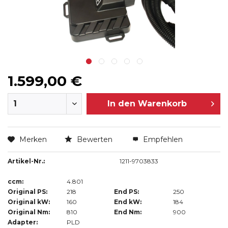
1.599,00 €
In den
Warenkorb
Merken
Bewerten
Empfehlen
Artikel-Nr.:
1211-9703833
ccm:
4.801
Original PS:
218
End PS:
250
Original kW:
160
End kW:
184
Original Nm:
810
End Nm:
900
Adapter:
PLD