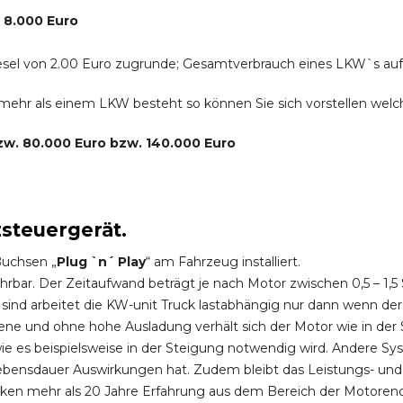
. 8.000 Euro
r Diesel von 2.00 Euro zugrunde; Gesamtverbrauch eines LKW`s au
s mehr als einem LKW besteht so können Sie sich vorstellen we
bzw. 80.000 Euro bzw. 140.000 Euro
zsteuergerät.
Buchsen „
Plug `n´ Play
“ am Fahrzeug installiert.
hrbar. Der Zeitaufwand beträgt je nach Motor zwischen 0,5 – 1
ind arbeitet die KW-unit Truck lastabhängig nur dann wenn der
ene und ohne hohe Ausladung verhält sich der Motor wie in der 
 es beispielsweise in der Steigung notwendig wird. Andere Sy
ebensdauer Auswirkungen hat. Zudem bleibt das Leistungs- und
ken mehr als 20 Jahre Erfahrung aus dem Bereich der Motoren