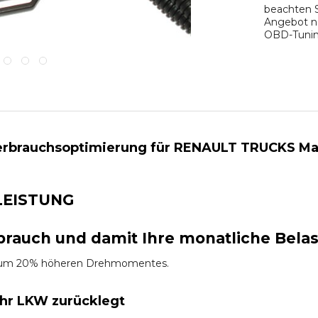
beachten S
Angebot na
OBD-Tuning
rbrauchsoptimierung für RENAULT TRUCKS Magnu
LEISTUNG
brauch und damit Ihre monatliche Bela
es um 20% höheren Drehmomentes.
Ihr LKW zurücklegt