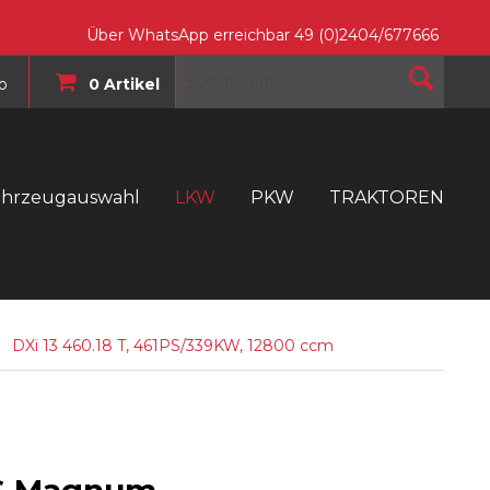
Über WhatsApp erreichbar 49 (0)2404/677666
o
0 Artikel
ahrzeugauswahl
LKW
PKW
TRAKTOREN
T
DXi 13 460.18 T, 461PS/339KW, 12800 ccm