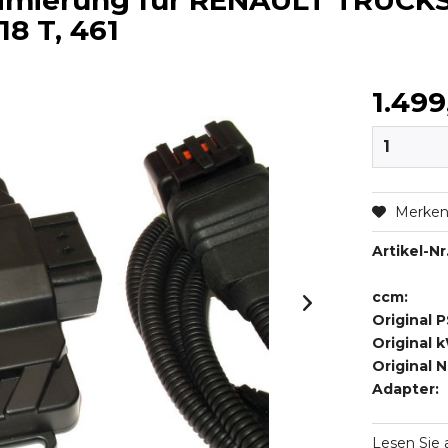
timierung für RENAULT TRUC
.18 T, 461
1.499
Merke
Artikel-Nr.
ccm:
Original P
Original 
Original 
Adapter:
Lesen Sie