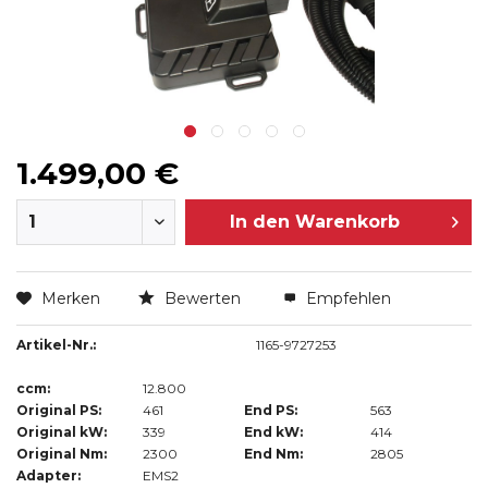
1.499,00 €
In den
Warenkorb
Merken
Bewerten
Empfehlen
Artikel-Nr.:
1165-9727253
ccm:
12.800
Original PS:
461
End PS:
563
Original kW:
339
End kW:
414
Original Nm:
2300
End Nm:
2805
Adapter:
EMS2