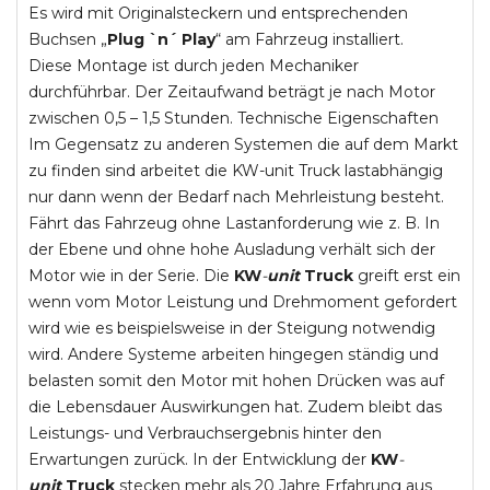
Es wird mit Originalsteckern und entsprechenden
Buchsen „
Plug `n´ Play
“ am Fahrzeug installiert.
Diese Montage ist durch jeden Mechaniker
durchführbar. Der Zeitaufwand beträgt je nach Motor
zwischen 0,5 – 1,5 Stunden. Technische Eigenschaften
Im Gegensatz zu anderen Systemen die auf dem Markt
zu finden sind arbeitet die KW-unit Truck lastabhängig
nur dann wenn der Bedarf nach Mehrleistung besteht.
Fährt das Fahrzeug ohne Lastanforderung wie z. B. In
der Ebene und ohne hohe Ausladung verhält sich der
Motor wie in der Serie. Die
KW
-
unit
Truck
greift erst ein
wenn vom Motor Leistung und Drehmoment gefordert
wird wie es beispielsweise in der Steigung notwendig
wird. Andere Systeme arbeiten hingegen ständig und
belasten somit den Motor mit hohen Drücken was auf
die Lebensdauer Auswirkungen hat. Zudem bleibt das
Leistungs- und Verbrauchsergebnis hinter den
Erwartungen zurück. In der Entwicklung der
KW
-
unit
Truck
stecken mehr als 20 Jahre Erfahrung aus