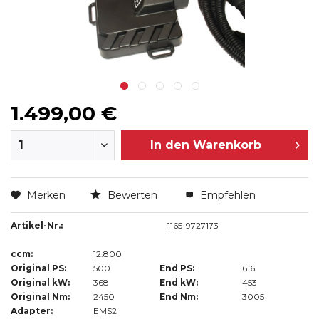
1.499,00 €
In den
Warenkorb
Merken
Bewerten
Empfehlen
Artikel-Nr.:
1165-9727173
ccm:
12.800
Original PS:
500
End PS:
616
Original kW:
368
End kW:
453
Original Nm:
2450
End Nm:
3005
Adapter:
EMS2