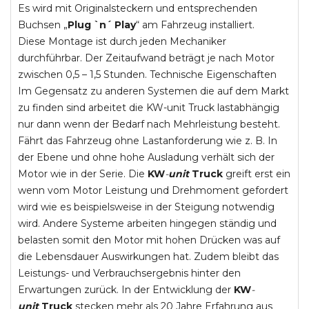
Es wird mit Originalsteckern und entsprechenden
Buchsen „
Plug `n´ Play
“ am Fahrzeug installiert.
Diese Montage ist durch jeden Mechaniker
durchführbar. Der Zeitaufwand beträgt je nach Motor
zwischen 0,5 – 1,5 Stunden. Technische Eigenschaften
Im Gegensatz zu anderen Systemen die auf dem Markt
zu finden sind arbeitet die KW-unit Truck lastabhängig
nur dann wenn der Bedarf nach Mehrleistung besteht.
Fährt das Fahrzeug ohne Lastanforderung wie z. B. In
der Ebene und ohne hohe Ausladung verhält sich der
Motor wie in der Serie. Die
KW
-
unit
Truck
greift erst ein
wenn vom Motor Leistung und Drehmoment gefordert
wird wie es beispielsweise in der Steigung notwendig
wird. Andere Systeme arbeiten hingegen ständig und
belasten somit den Motor mit hohen Drücken was auf
die Lebensdauer Auswirkungen hat. Zudem bleibt das
Leistungs- und Verbrauchsergebnis hinter den
Erwartungen zurück. In der Entwicklung der
KW
-
unit
Truck
stecken mehr als 20 Jahre Erfahrung aus