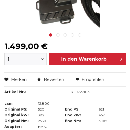
1.499,00 €
In den
Warenkorb
Merken
Bewerten
Empfehlen
Artikel-Nr.:
1165-9727103
ccm:
12.800
Original PS:
520
End PS:
621
Original kW:
382
End kW:
457
Original Nm:
2550
End Nm:
3.085
Adapter:
EMS2