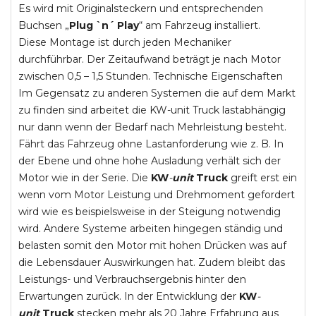
Es wird mit Originalsteckern und entsprechenden
Buchsen „
Plug `n´ Play
“ am Fahrzeug installiert.
Diese Montage ist durch jeden Mechaniker
durchführbar. Der Zeitaufwand beträgt je nach Motor
zwischen 0,5 – 1,5 Stunden. Technische Eigenschaften
Im Gegensatz zu anderen Systemen die auf dem Markt
zu finden sind arbeitet die KW-unit Truck lastabhängig
nur dann wenn der Bedarf nach Mehrleistung besteht.
Fährt das Fahrzeug ohne Lastanforderung wie z. B. In
der Ebene und ohne hohe Ausladung verhält sich der
Motor wie in der Serie. Die
KW
-
unit
Truck
greift erst ein
wenn vom Motor Leistung und Drehmoment gefordert
wird wie es beispielsweise in der Steigung notwendig
wird. Andere Systeme arbeiten hingegen ständig und
belasten somit den Motor mit hohen Drücken was auf
die Lebensdauer Auswirkungen hat. Zudem bleibt das
Leistungs- und Verbrauchsergebnis hinter den
Erwartungen zurück. In der Entwicklung der
KW
-
unit
Truck
stecken mehr als 20 Jahre Erfahrung aus