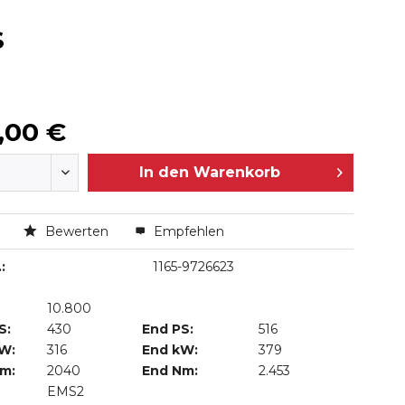
S
,00 €
In den
Warenkorb
n
Bewerten
Empfehlen
:
1165-9726623
10.800
S:
430
End PS:
516
kW:
316
End kW:
379
Nm:
2040
End Nm:
2.453
EMS2