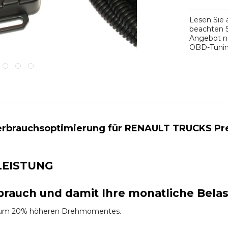
Lesen Sie
beachten S
Angebot na
OBD-Tuning
rbrauchsoptimierung für RENAULT TRUCKS Premi
LEISTUNG
brauch und damit Ihre monatliche Bela
es um 20% höheren Drehmomentes.