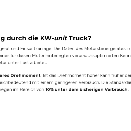
ng durch die
KW
-
unit
Truck
?
gerät und Einspritzanlage. Die Daten des Motorsteuergeräte
es für diesen Motor hinterlegten verbrauchsoptimierten Kennfel
tor unter Last arbeitet.
eres Drehmoment
. Ist das Drehmoment höher kann früher de
leichbedeutend mit einem geringeren Verbrauch. Die Standardau
liegen im Bereich von
10% unter dem bisherigen Verbrauch.