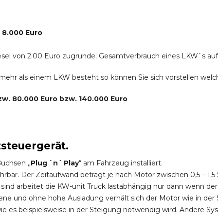
. 8.000 Euro
r Diesel von 2.00 Euro zugrunde; Gesamtverbrauch eines LKW`s au
s mehr als einem LKW besteht so können Sie sich vorstellen we
bzw. 80.000 Euro bzw. 140.000 Euro
zsteuergerät.
Buchsen „
Plug `n´ Play
“ am Fahrzeug installiert.
hrbar. Der Zeitaufwand beträgt je nach Motor zwischen 0,5 – 1
ind arbeitet die KW-unit Truck lastabhängig nur dann wenn der
ene und ohne hohe Ausladung verhält sich der Motor wie in der 
 es beispielsweise in der Steigung notwendig wird. Andere Sy