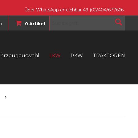
Über WhatsApp erreichbar 49 (0)2404/677666
o
0 Artikel
ahrzeugauswahl
LKW
PKW
TRAKTOREN
T