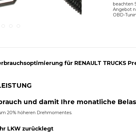
beachten S
Angebot na
OBD-Tuning
rbrauchsoptimierung für RENAULT TRUCKS Premi
LEISTUNG
brauch und damit Ihre monatliche Bela
es um 20% höheren Drehmomentes.
Ihr LKW zurücklegt