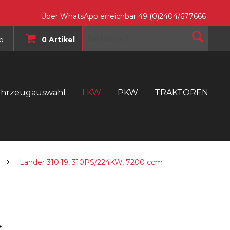
Über WhatsApp erreichbar 49 (0)2404/677666
o
0 Artikel
ahrzeugauswahl
LKW
PKW
TRAKTOREN
T
Lander 310.19, 310PS/224KW, 7200 ccm