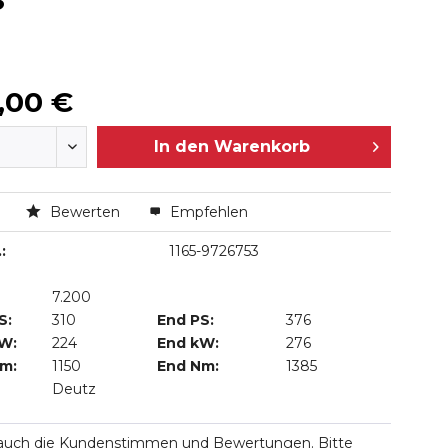
S
,00 €
In den
Warenkorb
n
Bewerten
Empfehlen
:
1165-9726753
7.200
S:
310
End PS:
376
kW:
224
End kW:
276
Nm:
1150
End Nm:
1385
Deutz
 auch die Kundenstimmen und Bewertungen. Bitte