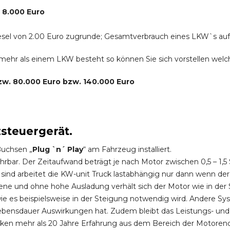
. 8.000 Euro
r Diesel von 2.00 Euro zugrunde; Gesamtverbrauch eines LKW`s au
s mehr als einem LKW besteht so können Sie sich vorstellen we
bzw. 80.000 Euro bzw. 140.000 Euro
zsteuergerät.
Buchsen „
Plug `n´ Play
“ am Fahrzeug installiert.
hrbar. Der Zeitaufwand beträgt je nach Motor zwischen 0,5 – 1
ind arbeitet die KW-unit Truck lastabhängig nur dann wenn der
ene und ohne hohe Ausladung verhält sich der Motor wie in der 
 es beispielsweise in der Steigung notwendig wird. Andere Sy
ebensdauer Auswirkungen hat. Zudem bleibt das Leistungs- und
ken mehr als 20 Jahre Erfahrung aus dem Bereich der Motoren