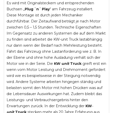
Es wird mit Originalsteckern und entsprechenden
Buchsen „
Plug `n´ Play
“ am Fahrzeug installiert.
Diese Montage ist durch jeden Mechaniker
durchführbar. Der Zeitaufwand beträgt je nach Motor
zwischen 0,5 – 1,5 Stunden. Technische Eigenschaften
Im Gegensatz zu anderen Systemen die auf dem Markt
zu finden sind arbeitet die KW-unit Truck lastabhängig
nur dann wenn der Bedarf nach Mehrleistung besteht.
Fährt das Fahrzeug ohne Lastanforderung wie z. B. In
der Ebene und ohne hohe Ausladung verhält sich der
Motor wie in der Serie. Die
KW
-
unit
Truck
greift erst ein
wenn vom Motor Leistung und Drehmoment gefordert
wird wie es beispielsweise in der Steigung notwendig
wird. Andere Systeme arbeiten hingegen ständig und
belasten somit den Motor mit hohen Drücken was auf
die Lebensdauer Auswirkungen hat. Zudem bleibt das
Leistungs- und Verbrauchsergebnis hinter den
Erwartungen zurück. In der Entwicklung der
KW
-
unit
Truck
stecken mehr als 20 Jahre Erfahrung aus