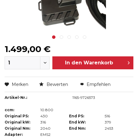
1.499,00 €
In den
Warenkorb
Merken
Bewerten
Empfehlen
Artikel-Nr.:
1165-9726573
ccm:
10.800
Original PS:
430
End PS:
516
Original kW:
316
End kW:
379
Original Nm:
2040
End Nm:
2453
Adapter:
EMS2