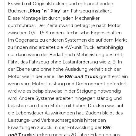
Es wird mit Originalsteckern und entsprechenden
Buchsen „
Plug `n´ Play
“ am Fahrzeug installiert.
Diese Montage ist durch jeden Mechaniker
durchführbar. Der Zeitaufwand beträgt je nach Motor
zwischen 0,5 – 1,5 Stunden. Technische Eigenschaften
Im Gegensatz zu anderen Systemen die auf dem Markt
zu finden sind arbeitet die KW-unit Truck lastabhängig
nur dann wenn der Bedarf nach Mehrleistung besteht.
Fährt das Fahrzeug ohne Lastanforderung wie z. B. In
der Ebene und ohne hohe Ausladung verhält sich der
Motor wie in der Serie. Die
KW
-
unit
Truck
greift erst ein
wenn vom Motor Leistung und Drehmoment gefordert
wird wie es beispielsweise in der Steigung notwendig
wird. Andere Systeme arbeiten hingegen ständig und
belasten somit den Motor mit hohen Drücken was auf
die Lebensdauer Auswirkungen hat. Zudem bleibt das
Leistungs- und Verbrauchsergebnis hinter den
Erwartungen zurück. In der Entwicklung der
KW
-
unit
Truck
stecken mehr als 20 Jahre Erfahrung aus