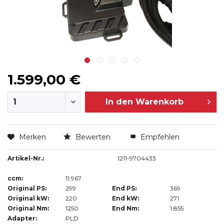
1.599,00 €
In den
Warenkorb
Merken
Bewerten
Empfehlen
Artikel-Nr.:
1211-9704433
ccm:
11.967
Original PS:
299
End PS:
369
Original kW:
220
End kW:
271
Original Nm:
1250
End Nm:
1.855
Adapter:
PLD