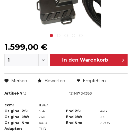
1.599,00 €
In den
Warenkorb
Merken
Bewerten
Empfehlen
Artikel-Nr.:
1211-9704383
ccm:
11.967
Original PS:
354
End PS:
428
Original kW:
260
End kW:
315
Original Nm:
1600
End Nm:
2.205
Adapter:
PLD