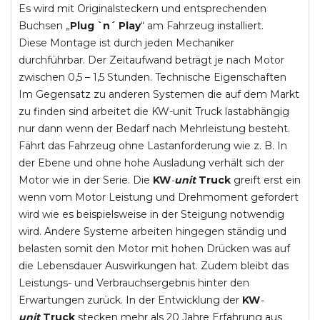
Es wird mit Originalsteckern und entsprechenden
Buchsen „
Plug `n´ Play
“ am Fahrzeug installiert.
Diese Montage ist durch jeden Mechaniker
durchführbar. Der Zeitaufwand beträgt je nach Motor
zwischen 0,5 – 1,5 Stunden. Technische Eigenschaften
Im Gegensatz zu anderen Systemen die auf dem Markt
zu finden sind arbeitet die KW-unit Truck lastabhängig
nur dann wenn der Bedarf nach Mehrleistung besteht.
Fährt das Fahrzeug ohne Lastanforderung wie z. B. In
der Ebene und ohne hohe Ausladung verhält sich der
Motor wie in der Serie. Die
KW
-
unit
Truck
greift erst ein
wenn vom Motor Leistung und Drehmoment gefordert
wird wie es beispielsweise in der Steigung notwendig
wird. Andere Systeme arbeiten hingegen ständig und
belasten somit den Motor mit hohen Drücken was auf
die Lebensdauer Auswirkungen hat. Zudem bleibt das
Leistungs- und Verbrauchsergebnis hinter den
Erwartungen zurück. In der Entwicklung der
KW
-
unit
Truck
stecken mehr als 20 Jahre Erfahrung aus