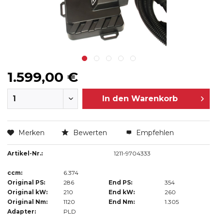
1.599,00 €
In den
Warenkorb
Merken
Bewerten
Empfehlen
Artikel-Nr.:
1211-9704333
ccm:
6.374
Original PS:
286
End PS:
354
Original kW:
210
End kW:
260
Original Nm:
1120
End Nm:
1.305
Adapter:
PLD