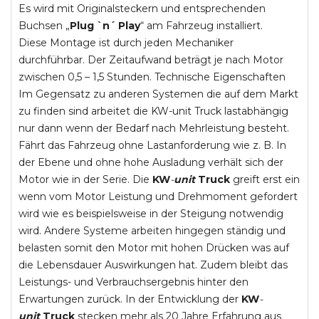
Es wird mit Originalsteckern und entsprechenden
Buchsen „
Plug `n´ Play
“ am Fahrzeug installiert.
Diese Montage ist durch jeden Mechaniker
durchführbar. Der Zeitaufwand beträgt je nach Motor
zwischen 0,5 – 1,5 Stunden. Technische Eigenschaften
Im Gegensatz zu anderen Systemen die auf dem Markt
zu finden sind arbeitet die KW-unit Truck lastabhängig
nur dann wenn der Bedarf nach Mehrleistung besteht.
Fährt das Fahrzeug ohne Lastanforderung wie z. B. In
der Ebene und ohne hohe Ausladung verhält sich der
Motor wie in der Serie. Die
KW
-
unit
Truck
greift erst ein
wenn vom Motor Leistung und Drehmoment gefordert
wird wie es beispielsweise in der Steigung notwendig
wird. Andere Systeme arbeiten hingegen ständig und
belasten somit den Motor mit hohen Drücken was auf
die Lebensdauer Auswirkungen hat. Zudem bleibt das
Leistungs- und Verbrauchsergebnis hinter den
Erwartungen zurück. In der Entwicklung der
KW
-
unit
Truck
stecken mehr als 20 Jahre Erfahrung aus