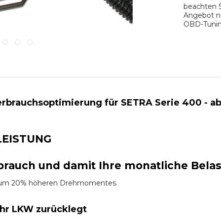
beachten S
Angebot na
OBD-Tuning
brauchsoptimierung für SETRA Serie 400 - ab 06
LEISTUNG
brauch und damit Ihre monatliche Bela
es um 20% höheren Drehmomentes.
Ihr LKW zurücklegt