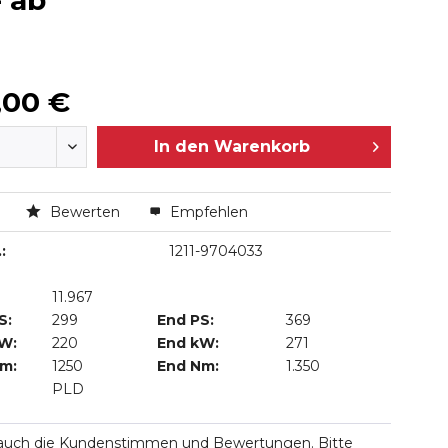
 ab
,00 €
In den
Warenkorb
n
Bewerten
Empfehlen
:
1211-9704033
11.967
S:
299
End PS:
369
kW:
220
End kW:
271
Nm:
1250
End Nm:
1.350
PLD
 auch die Kundenstimmen und Bewertungen. Bitte