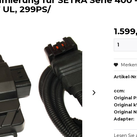
mierung für SETRA Serie 400 -
7 UL, 299PS/
1.599
Merke
Artikel-Nr.
ccm:
Original P
Original 
Original 
Adapter:
Lesen Sie