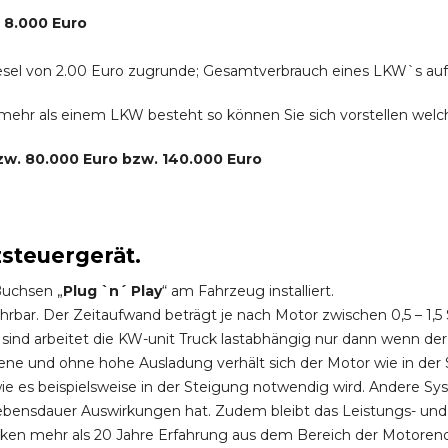
. 8.000 Euro
r Diesel von 2.00 Euro zugrunde; Gesamtverbrauch eines LKW`s au
s mehr als einem LKW besteht so können Sie sich vorstellen we
bzw. 80.000 Euro bzw. 140.000 Euro
zsteuergerät.
Buchsen „
Plug `n´ Play
“ am Fahrzeug installiert.
hrbar. Der Zeitaufwand beträgt je nach Motor zwischen 0,5 – 1
ind arbeitet die KW-unit Truck lastabhängig nur dann wenn der
ene und ohne hohe Ausladung verhält sich der Motor wie in der 
 es beispielsweise in der Steigung notwendig wird. Andere Sy
ebensdauer Auswirkungen hat. Zudem bleibt das Leistungs- und
ken mehr als 20 Jahre Erfahrung aus dem Bereich der Motoren