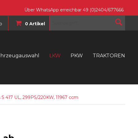
Über WhatsApp erreichbar 49 (0)2404/677666
o
0 Artikel
ahrzeugauswahl
LKW
PKW
TRAKTOREN
T
s S 417 UL, 299PS/220KW, 11967 ccm