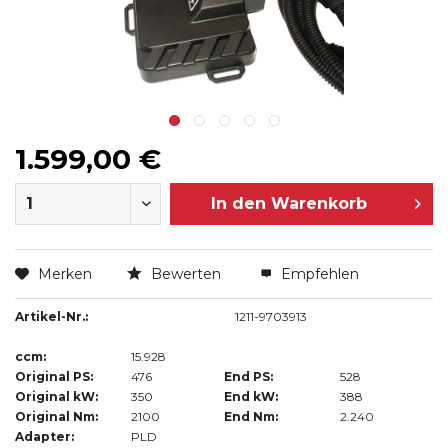
1.599,00 €
In den
Warenkorb
Merken
Bewerten
Empfehlen
Artikel-Nr.:
1211-9703913
ccm:
15.928
Original PS:
476
End PS:
528
Original kW:
350
End kW:
388
Original Nm:
2100
End Nm:
2.240
Adapter:
PLD