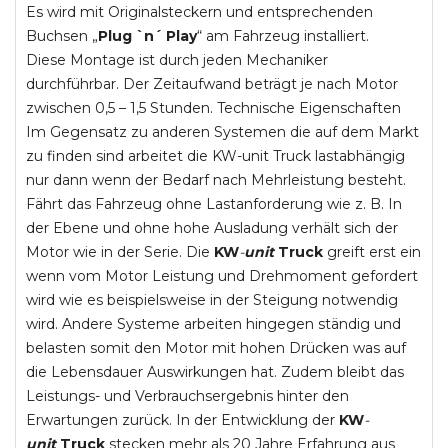
Es wird mit Originalsteckern und entsprechenden
Buchsen „
Plug `n´ Play
“ am Fahrzeug installiert.
Diese Montage ist durch jeden Mechaniker
durchführbar. Der Zeitaufwand beträgt je nach Motor
zwischen 0,5 – 1,5 Stunden. Technische Eigenschaften
Im Gegensatz zu anderen Systemen die auf dem Markt
zu finden sind arbeitet die KW-unit Truck lastabhängig
nur dann wenn der Bedarf nach Mehrleistung besteht.
Fährt das Fahrzeug ohne Lastanforderung wie z. B. In
der Ebene und ohne hohe Ausladung verhält sich der
Motor wie in der Serie. Die
KW
-
unit
Truck
greift erst ein
wenn vom Motor Leistung und Drehmoment gefordert
wird wie es beispielsweise in der Steigung notwendig
wird. Andere Systeme arbeiten hingegen ständig und
belasten somit den Motor mit hohen Drücken was auf
die Lebensdauer Auswirkungen hat. Zudem bleibt das
Leistungs- und Verbrauchsergebnis hinter den
Erwartungen zurück. In der Entwicklung der
KW
-
unit
Truck
stecken mehr als 20 Jahre Erfahrung aus