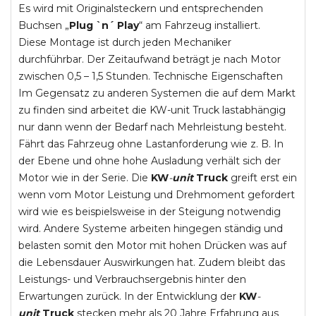
Es wird mit Originalsteckern und entsprechenden
Buchsen „
Plug `n´ Play
“ am Fahrzeug installiert.
Diese Montage ist durch jeden Mechaniker
durchführbar. Der Zeitaufwand beträgt je nach Motor
zwischen 0,5 – 1,5 Stunden. Technische Eigenschaften
Im Gegensatz zu anderen Systemen die auf dem Markt
zu finden sind arbeitet die KW-unit Truck lastabhängig
nur dann wenn der Bedarf nach Mehrleistung besteht.
Fährt das Fahrzeug ohne Lastanforderung wie z. B. In
der Ebene und ohne hohe Ausladung verhält sich der
Motor wie in der Serie. Die
KW
-
unit
Truck
greift erst ein
wenn vom Motor Leistung und Drehmoment gefordert
wird wie es beispielsweise in der Steigung notwendig
wird. Andere Systeme arbeiten hingegen ständig und
belasten somit den Motor mit hohen Drücken was auf
die Lebensdauer Auswirkungen hat. Zudem bleibt das
Leistungs- und Verbrauchsergebnis hinter den
Erwartungen zurück. In der Entwicklung der
KW
-
unit
Truck
stecken mehr als 20 Jahre Erfahrung aus