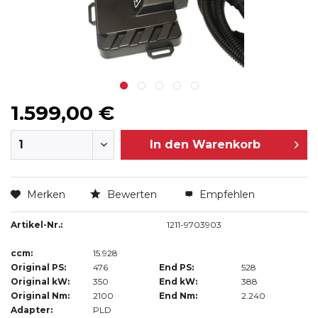
1.599,00 €
In den
Warenkorb
Merken
Bewerten
Empfehlen
Artikel-Nr.:
1211-9703903
ccm:
15.928
Original PS:
476
End PS:
528
Original kW:
350
End kW:
388
Original Nm:
2100
End Nm:
2.240
Adapter:
PLD