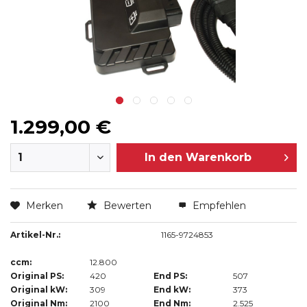
1.299,00 €
In den
Warenkorb
Merken
Bewerten
Empfehlen
Artikel-Nr.:
1165-9724853
ccm:
12.800
Original PS:
420
End PS:
507
Original kW:
309
End kW:
373
Original Nm:
2100
End Nm:
2.525