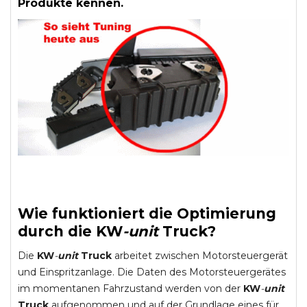
Produkte kennen.
Wie funktioniert die Optimierung
durch die
KW
-
unit
Truck
?
Die
KW
-
unit
Truck
arbeitet zwischen Motorsteuergerät
und Einspritzanlage. Die Daten des Motorsteuergerätes
im momentanen Fahrzustand werden von der
KW
-
unit
Truck
aufgenommen und auf der Grundlage eines für