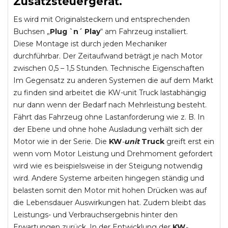
Zusatzsteuergerät.
Es wird mit Originalsteckern und entsprechenden
Buchsen „
Plug `n´ Play
“ am Fahrzeug installiert.
Diese Montage ist durch jeden Mechaniker
durchführbar. Der Zeitaufwand beträgt je nach Motor
zwischen 0,5 – 1,5 Stunden. Technische Eigenschaften
Im Gegensatz zu anderen Systemen die auf dem Markt
zu finden sind arbeitet die KW-unit Truck lastabhängig
nur dann wenn der Bedarf nach Mehrleistung besteht.
Fährt das Fahrzeug ohne Lastanforderung wie z. B. In
der Ebene und ohne hohe Ausladung verhält sich der
Motor wie in der Serie. Die
KW
-
unit
Truck
greift erst ein
wenn vom Motor Leistung und Drehmoment gefordert
wird wie es beispielsweise in der Steigung notwendig
wird. Andere Systeme arbeiten hingegen ständig und
belasten somit den Motor mit hohen Drücken was auf
die Lebensdauer Auswirkungen hat. Zudem bleibt das
Leistungs- und Verbrauchsergebnis hinter den
Erwartungen zurück. In der Entwicklung der
KW
-