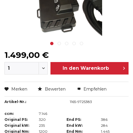
1.499,00 €
In den
Warenkorb
Merken
Bewerten
Empfehlen
Artikel-Nr.:
1165-9725383
ccm:
7.146
Original PS:
320
End PS:
386
Original kW:
235
End kW:
284
Original Nm:
1200
End Nm:
1.445