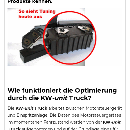
Produkte kennen.
Wie funktioniert die Optimierung
durch die
KW
-
unit
Truck
?
Die
KW
-
unit
Truck
arbeitet zwischen Motorsteuergerät
und Einspritzanlage. Die Daten des Motorsteuergerätes
im momentanen Fahrzustand werden von der
KW
-
unit
Truck
aufgenommen und auf der Grundlage eines für