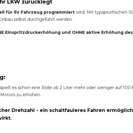
Ihr LKW zurücklegt
ell für Ihr Fahrzeug programmiert
wird. Mit typspezifischen S
 Einbau selbst durchgeführt werden.
E Einspritzdruckerhöhung und
OHNE
aktive Erhöhung de
g:
spielt es schon eine Rolle ob 2 Liter mehr oder weniger auf 10
 Motors zu erhöhen.
er Drehzahl - ein schaltfauleres Fahren ermöglich
irkt.