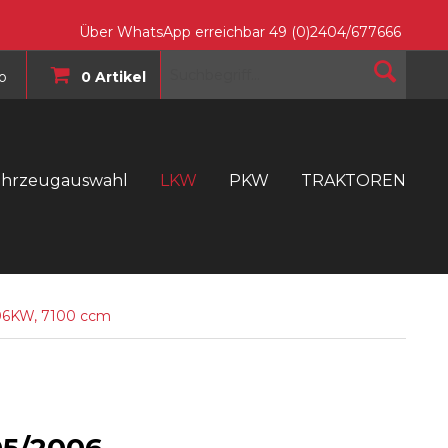
Über WhatsApp erreichbar 49 (0)2404/677666
o
0 Artikel
ahrzeugauswahl
LKW
PKW
TRAKTOREN
T
06KW, 7100 ccm