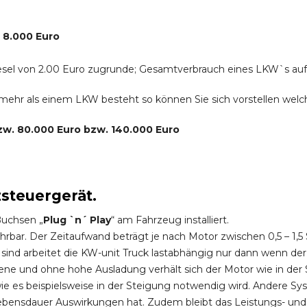
. 8.000 Euro
r Diesel von 2.00 Euro zugrunde; Gesamtverbrauch eines LKW`s au
s mehr als einem LKW besteht so können Sie sich vorstellen we
bzw. 80.000 Euro bzw. 140.000 Euro
zsteuergerät.
Buchsen „
Plug `n´ Play
“ am Fahrzeug installiert.
hrbar. Der Zeitaufwand beträgt je nach Motor zwischen 0,5 – 1
ind arbeitet die KW-unit Truck lastabhängig nur dann wenn der
ene und ohne hohe Ausladung verhält sich der Motor wie in der 
 es beispielsweise in der Steigung notwendig wird. Andere Sy
ebensdauer Auswirkungen hat. Zudem bleibt das Leistungs- und