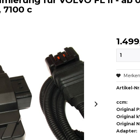
mierung für VOLVO FL II - ab 0
, 7100 c
1.499
Merke
Artikel-Nr.
ccm:
Original P
Original 
Original 
Adapter: