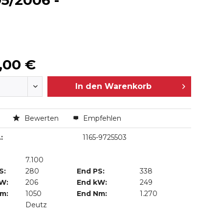
5/2006 -
,00 €
In den
Warenkorb
n
Bewerten
Empfehlen
:
1165-9725503
7.100
S:
280
End PS:
338
kW:
206
End kW:
249
Nm:
1050
End Nm:
1.270
Deutz