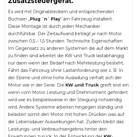
Zusatzsteuergerät.
Es wird mit Originalsteckern und entsprechenden
Buchsen „
Plug `n´ Play
“ am Fahrzeug installiert.
Diese Montage ist durch jeden Mechaniker
durchführbar. Der Zeitaufwand beträgt je nach Motor
zwischen 0,5 – 1,5 Stunden. Technische Eigenschaften
Im Gegensatz zu anderen Systemen die auf dem Markt
zu finden sind arbeitet die KW-unit Truck lastabhängig
nur dann wenn der Bedarf nach Mehrleistung besteht.
Fährt das Fahrzeug ohne Lastanforderung wie z. B. In
der Ebene und ohne hohe Ausladung verhält sich der
Motor wie in der Serie. Die
KW
-
unit
Truck
greift erst ein
wenn vom Motor Leistung und Drehmoment gefordert
wird wie es beispielsweise in der Steigung notwendig
wird. Andere Systeme arbeiten hingegen ständig und
belasten somit den Motor mit hohen Drücken was auf
die Lebensdauer Auswirkungen hat. Zudem bleibt das
Leistungs- und Verbrauchsergebnis hinter den
Erwartungen zurück. In der Entwicklung der
KW
-