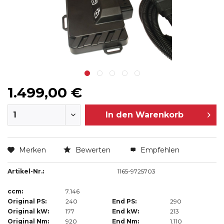
1.499,00 €
In den
Warenkorb
Merken
Bewerten
Empfehlen
Artikel-Nr.:
1165-9725703
ccm:
7.146
Original PS:
240
End PS:
290
Original kW:
177
End kW:
213
Original Nm:
920
End Nm:
1.110