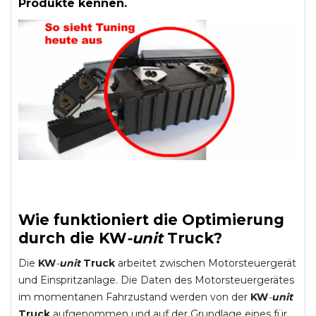
Produkte kennen.
Wie funktioniert die Optimierung
durch die
KW
-
unit
Truck
?
Die
KW
-
unit
Truck
arbeitet zwischen Motorsteuergerät
und Einspritzanlage. Die Daten des Motorsteuergerätes
im momentanen Fahrzustand werden von der
KW
-
unit
Truck
aufgenommen und auf der Grundlage eines für