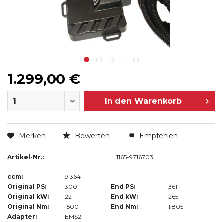
1.299,00 €
In den
Warenkorb
Merken
Bewerten
Empfehlen
Artikel-Nr.:
1165-9716703
ccm:
9.364
Original PS:
300
End PS:
361
Original kW:
221
End kW:
265
Original Nm:
1500
End Nm:
1.805
Adapter:
EMS2