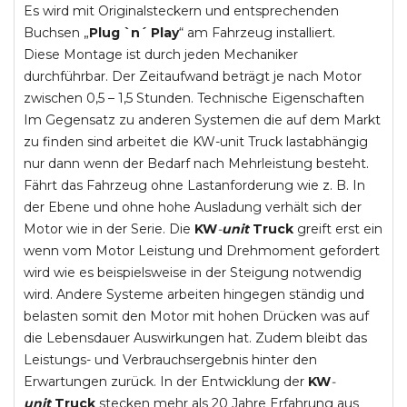
Es wird mit Originalsteckern und entsprechenden
Buchsen „
Plug `n´ Play
“ am Fahrzeug installiert.
Diese Montage ist durch jeden Mechaniker
durchführbar. Der Zeitaufwand beträgt je nach Motor
zwischen 0,5 – 1,5 Stunden. Technische Eigenschaften
Im Gegensatz zu anderen Systemen die auf dem Markt
zu finden sind arbeitet die KW-unit Truck lastabhängig
nur dann wenn der Bedarf nach Mehrleistung besteht.
Fährt das Fahrzeug ohne Lastanforderung wie z. B. In
der Ebene und ohne hohe Ausladung verhält sich der
Motor wie in der Serie. Die
KW
-
unit
Truck
greift erst ein
wenn vom Motor Leistung und Drehmoment gefordert
wird wie es beispielsweise in der Steigung notwendig
wird. Andere Systeme arbeiten hingegen ständig und
belasten somit den Motor mit hohen Drücken was auf
die Lebensdauer Auswirkungen hat. Zudem bleibt das
Leistungs- und Verbrauchsergebnis hinter den
Erwartungen zurück. In der Entwicklung der
KW
-
unit
Truck
stecken mehr als 20 Jahre Erfahrung aus