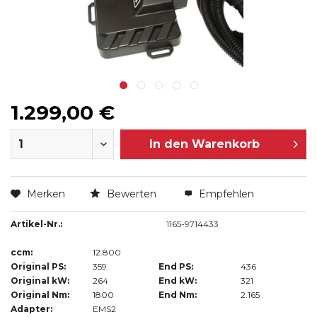
1.299,00 €
In den
Warenkorb
Merken
Bewerten
Empfehlen
Artikel-Nr.:
1165-9714433
ccm:
12.800
Original PS:
359
End PS:
436
Original kW:
264
End kW:
321
Original Nm:
1800
End Nm:
2.165
Adapter:
EMS2