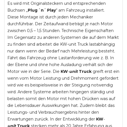
Es wird mit Originalsteckern und entsprechenden
Buchsen „
Plug `n´ Play
“ am Fahrzeug installiert.
Diese Montage ist durch jeden Mechaniker
durchführbar. Der Zeitaufwand beträgt je nach Motor
zwischen 0,5 – 1,5 Stunden. Technische Eigenschaften
Im Gegensatz zu anderen Systemen die auf dem Markt
zu finden sind arbeitet die KW-unit Truck lastabhängig
nur dann wenn der Bedarf nach Mehrleistung besteht.
Fährt das Fahrzeug ohne Lastanforderung wie z. B. In
der Ebene und ohne hohe Ausladung verhält sich der
Motor wie in der Serie. Die
KW
-
unit
Truck
greift erst ein
wenn vom Motor Leistung und Drehmoment gefordert
wird wie es beispielsweise in der Steigung notwendig
wird. Andere Systeme arbeiten hingegen ständig und
belasten somit den Motor mit hohen Drücken was auf
die Lebensdauer Auswirkungen hat. Zudem bleibt das
Leistungs- und Verbrauchsergebnis hinter den
Erwartungen zurück. In der Entwicklung der
KW
-
unit
Truck
stecken mehr als 20 Jahre Erfahrung aus