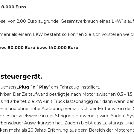
. 8.000 Euro
r Diesel von 2.00 Euro zugrunde; Gesamtverbrauch eines LKW`s au
s mehr als einem LKW besteht so können Sie sich vorstellen we
bzw. 80.000 Euro bzw. 140.000 Euro
zsteuergerät.
Buchsen „
Plug `n´ Play
“ am Fahrzeug installiert.
hrbar. Der Zeitaufwand beträgt je nach Motor zwischen 0,5 – 1
ind arbeitet die KW-unit Truck lastabhängig nur dann wenn der
ene und ohne hohe Ausladung verhält sich der Motor wie in der 
 es beispielsweise in der Steigung notwendig wird. Andere Sy
ebensdauer Auswirkungen hat. Zudem bleibt das Leistungs- und
ken mehr als 20 Jahre Erfahrung aus dem Bereich der Motoren