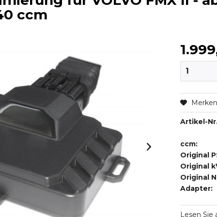
mierung für VOLVO FMX II - a
840 ccm
1.999
Merke
Artikel-Nr.
ccm:
Original P
Original 
Original 
Adapter:
Lesen Sie