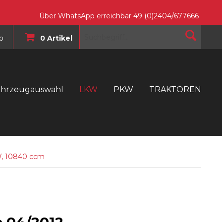
Über WhatsApp erreichbar 49 (0)2404/677666
o
0 Artikel
ahrzeugauswahl
LKW
PKW
TRAKTOREN
T
W, 10840 ccm