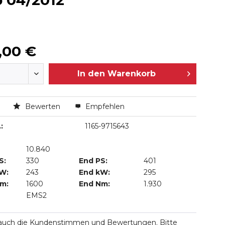
b 04/2012
,00 €
In den
Warenkorb
n
Bewerten
Empfehlen
:
1165-9715643
10.840
S:
330
End PS:
401
kW:
243
End kW:
295
Nm:
1600
End Nm:
1.930
EMS2
 auch die Kundenstimmen und Bewertungen. Bitte