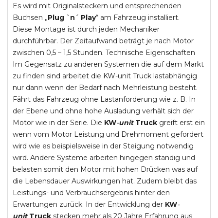
Es wird mit Originalsteckern und entsprechenden
Buchsen „
Plug `n´ Play
“ am Fahrzeug installiert.
Diese Montage ist durch jeden Mechaniker
durchführbar. Der Zeitaufwand beträgt je nach Motor
zwischen 0,5 – 1,5 Stunden. Technische Eigenschaften
Im Gegensatz zu anderen Systemen die auf dem Markt
zu finden sind arbeitet die KW-unit Truck lastabhängig
nur dann wenn der Bedarf nach Mehrleistung besteht.
Fährt das Fahrzeug ohne Lastanforderung wie z. B. In
der Ebene und ohne hohe Ausladung verhält sich der
Motor wie in der Serie. Die
KW
-
unit
Truck
greift erst ein
wenn vom Motor Leistung und Drehmoment gefordert
wird wie es beispielsweise in der Steigung notwendig
wird. Andere Systeme arbeiten hingegen ständig und
belasten somit den Motor mit hohen Drücken was auf
die Lebensdauer Auswirkungen hat. Zudem bleibt das
Leistungs- und Verbrauchsergebnis hinter den
Erwartungen zurück. In der Entwicklung der
KW
-
unit
Truck
stecken mehr als 20 Jahre Erfahrung aus