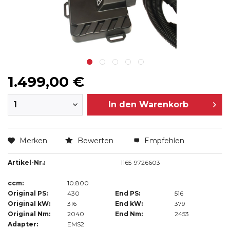
1.499,00 €
In den
Warenkorb
Merken
Bewerten
Empfehlen
Artikel-Nr.:
1165-9726603
ccm:
10.800
Original PS:
430
End PS:
516
Original kW:
316
End kW:
379
Original Nm:
2040
End Nm:
2453
Adapter:
EMS2