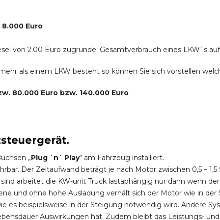
. 8.000 Euro
r Diesel von 2.00 Euro zugrunde; Gesamtverbrauch eines LKW`s au
s mehr als einem LKW besteht so können Sie sich vorstellen we
bzw. 80.000 Euro bzw. 140.000 Euro
zsteuergerät.
Buchsen „
Plug `n´ Play
“ am Fahrzeug installiert.
hrbar. Der Zeitaufwand beträgt je nach Motor zwischen 0,5 – 1
ind arbeitet die KW-unit Truck lastabhängig nur dann wenn der
ene und ohne hohe Ausladung verhält sich der Motor wie in der 
 es beispielsweise in der Steigung notwendig wird. Andere Sy
ebensdauer Auswirkungen hat. Zudem bleibt das Leistungs- und