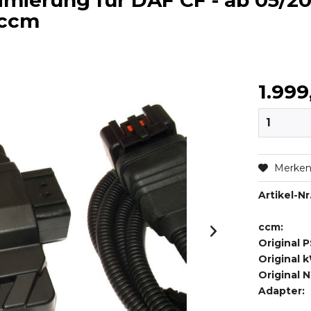
ierung für DAF CF - ab 05/2013
 ccm
1.999
Merke
Artikel-Nr.
ccm:
Original P
Original 
Original 
Adapter: