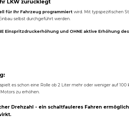
Ihr LKW zurücklegt
ell für Ihr Fahrzeug programmiert
wird. Mit typspezifischen S
 Einbau selbst durchgeführt werden.
E Einspritzdruckerhöhung und
OHNE
aktive Erhöhung de
g:
spielt es schon eine Rolle ob 2 Liter mehr oder weniger auf 10
 Motors zu erhöhen.
er Drehzahl - ein schaltfauleres Fahren ermöglich
irkt.