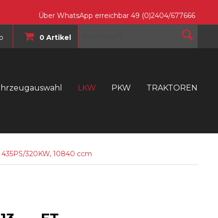
Über WhatsApp erreichbar 49 (0)2404/677666
o
0 Artikel
ahrzeugauswahl
LKW
PKW
TRAKTOREN
T
, 435PS/320KW, 10840 ccm