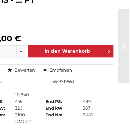
 - ... FT
,00 €
In den
Warenkorb
n
Bewerten
Empfehlen
:
1165-9719553
10.840
S:
435
End PS:
499
kW:
320
End kW:
367
Nm:
2100
End Nm:
2.455
DMCI-2