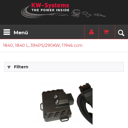
Menü
1840, 1840 L, 394PS/290KW, 11946 ccm
Filtern