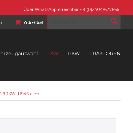
Über WhatsApp erreichbar 49 (0)2404/677666
o
0 Artikel
ahrzeugauswahl
LKW
PKW
TRAKTOREN
T
/290KW, 11946 ccm