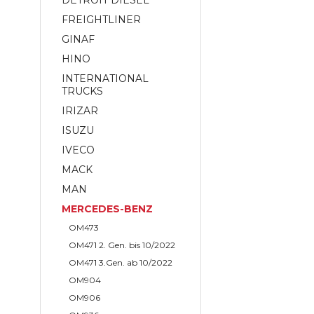
DETROIT DIESEL
FREIGHTLINER
GINAF
HINO
INTERNATIONAL
TRUCKS
IRIZAR
ISUZU
IVECO
MACK
MAN
MERCEDES-BENZ
OM473
OM471 2. Gen. bis 10/2022
OM471 3.Gen. ab 10/2022
OM904
OM906