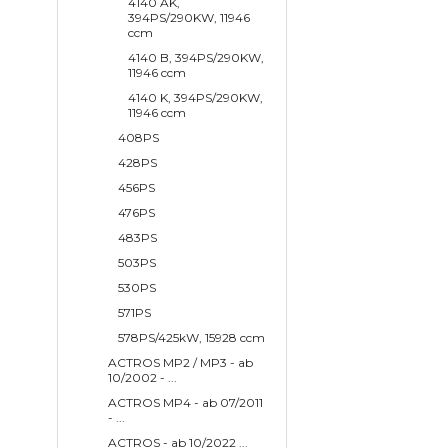
4140 AK,
394PS/290KW, 11946
ccm
4140 B, 394PS/290KW,
11946 ccm
4140 K, 394PS/290KW,
11946 ccm
408PS
428PS
456PS
476PS
483PS
503PS
530PS
571PS
578PS/425kW, 15928 ccm
ACTROS MP2 / MP3 - ab
10/2002 - ...
ACTROS MP4 - ab 07/2011
- ...
ACTROS - ab 10/2022 ...