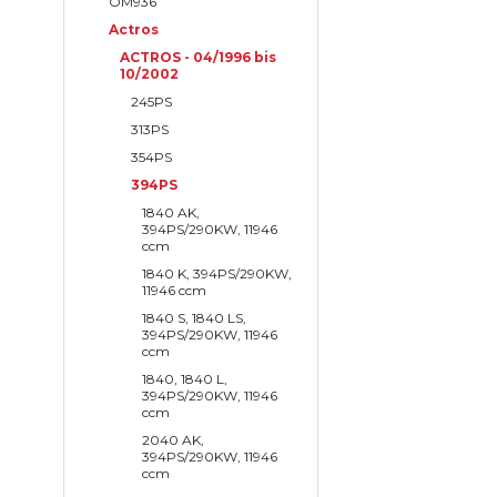
OM936
Actros
ACTROS - 04/1996 bis
10/2002
245PS
313PS
354PS
394PS
1840 AK,
394PS/290KW, 11946
ccm
1840 K, 394PS/290KW,
11946 ccm
1840 S, 1840 LS,
394PS/290KW, 11946
ccm
1840, 1840 L,
394PS/290KW, 11946
ccm
2040 AK,
394PS/290KW, 11946
ccm