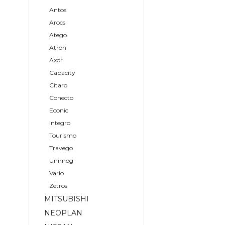
Antos
Arocs
Atego
Atron
Axor
Capacity
Citaro
Conecto
Econic
Integro
Tourismo
Travego
Unimog
Vario
Zetros
MITSUBISHI
NEOPLAN