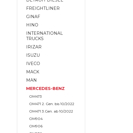
DETROIT DIESEL
FREIGHTLINER
GINAF
HINO
INTERNATIONAL
TRUCKS
IRIZAR
ISUZU
IVECO
MACK
MAN
MERCEDES-BENZ
OM473
OM471 2. Gen. bis 10/2022
OM471 3.Gen. ab 10/2022
OM904
OM906