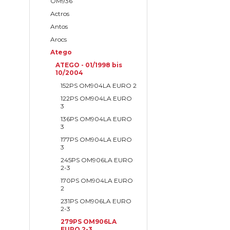
OM936
Actros
Antos
Arocs
Atego
ATEGO - 01/1998 bis
10/2004
152PS OM904LA EURO 2
122PS OM904LA EURO
3
136PS OM904LA EURO
3
177PS OM904LA EURO
3
245PS OM906LA EURO
2-3
170PS OM904LA EURO
2
231PS OM906LA EURO
2-3
279PS OM906LA
EURO 2-3