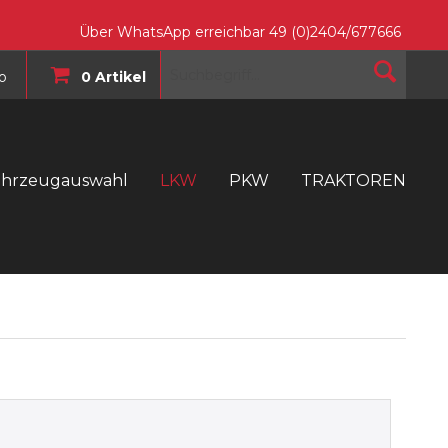
Über WhatsApp erreichbar 49 (0)2404/677666
o
0 Artikel
ahrzeugauswahl
LKW
PKW
TRAKTOREN
T