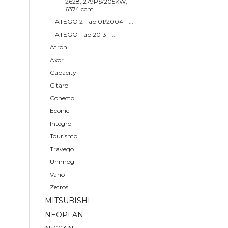
2628, 279PS/205KW,
6374 ccm
ATEGO 2 - ab 01/2004 - ...
ATEGO - ab 2013 - ...
Atron
Axor
Capacity
Citaro
Conecto
Econic
Integro
Tourismo
Travego
Unimog
Vario
Zetros
MITSUBISHI
NEOPLAN