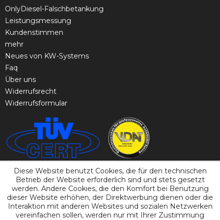
OnlyDiesel-Falschbetankung
Leistungsmessung
Kundenstimmen
mehr
Neues von KW-Systems
Faq
Über uns
Widerrufsrecht
Widerrufsformular
Diese Website benutzt Cookies, die für den technischen
Betrieb der Website erforderlich sind und stets gesetzt
werden. Andere Cookies, die den Komfort bei Benutzung
dieser Website erhöhen, der Direktwerbung dienen oder die
Interaktion mit anderen Websites und sozialen Netzwerken
vereinfachen sollen, werden nur mit Ihrer Zustimmung