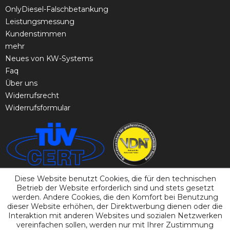
OnlyDiesel-Falschbetankung
Leistungsmessung
Kundenstimmen
mehr
Neues von KW-Systems
Faq
Über uns
Widerrufsrecht
Widerrufsformular
Diese Website benutzt Cookies, die für den technischen
Betrieb der Website erforderlich sind und stets gesetzt
werden. Andere Cookies, die den Komfort bei Benutzung
dieser Website erhöhen, der Direktwerbung dienen oder die
Interaktion mit anderen Websites und sozialen Netzwerken
vereinfachen sollen, werden nur mit Ihrer Zustimmung