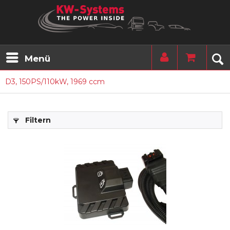
Menü
D3, 150PS/110kW, 1969 ccm
Filtern