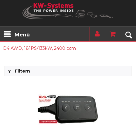
Menü
D4 AWD, 181PS/133kW, 2400 ccm
Filtern